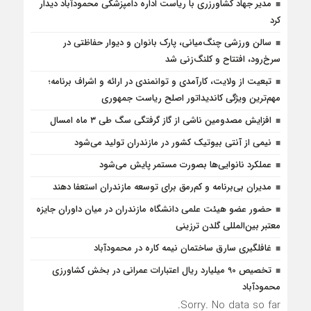
مدیر جهاد کشاورزری با ریاست اداره دامپزشکی محمودآباد دیدار
کرد
سالن ورزشی چنگ‌میانی، پارک بانوان و دیوار حفاظتی در
سرخ‌رود، افتتاح و کلنگ‌زنی شد
تبعیت از ولایت، کارآمدی و توانمندی در ارائه و اشراف برنامه؛
مهم‌ترین ویژگی کاندیداتور اصلح ریاست جمهوری
افزایش مصدومین ناشی از گاز گرفتگی سگ طی ۳ ماه امسال
نیمی از آنتی بیوتیک کشور در مازندران تولید می‌شود
عملکرد نانوایی‌ها بصورت مستمر پایش می‌شود
مدیران بی‌برنامه و کم‌رمق برای توسعه مازندران استعفا دهند
حضور عضو هیئت علمی دانشگاه مازندران در میان داوران جایزه
معتبر بین‌المللی گلدن ترزینی
غافلگيري سارق ساختمان نيمه کاره در محمودآباد
تخصیص 90 میلیارد ریال اعتبارات عمرانی در بخش کشاورزی
محمودآباد
Sorry. No data so far.