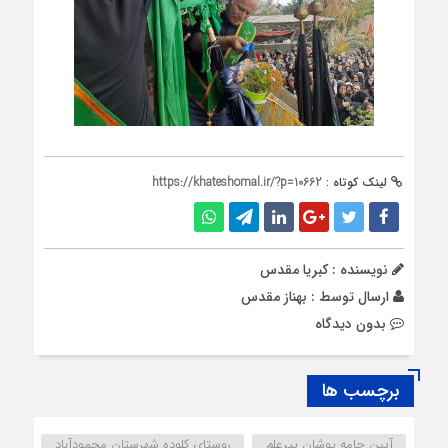
لینک کوتاه :
https://khateshomal.ir/?p=10662
نویسنده : کبریا مقدس
ارسال توسط :
بهناز مقدس
بدون دیدگاه
برچسب ها
آیین جامه پوشان پیرعلم
روستای کلوده شهرستان محمودآباد