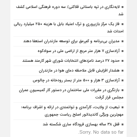
لایه‌نگاری در تپه باستانی قلاکتی/ سه دوره فرهنگی اسلامی کشف
شد
فاز یک مرکز بازپروری و ترک اعتیاد بابل با هزینه ۲۵۰ میلیارد ریالی
احداث شد
مدیران بی‌برنامه و کم‌رمق برای توسعه مازندران استعفا دهند
آزادسازی 7 هزار متر مربع از اراضی ملی در سوادکوه
حدود ۲۷ درصد نامزدهای انتخابات شورای شهر کارمند هستند
هشدار افزایش قابل ملاحظه دمای هوا در مازندران
آزادسازی 3 هزار و 500 متر از بستر رودخانه در چالوس
بازنگری در مقررات ملی ساختمان در دستور کار کمیسیون عمران
مجلس قرار گرفت
تبعیت از ولایت، کارآمدی و توانمندی در ارائه و اشراف برنامه؛
مهم‌ترین ویژگی کاندیداتور اصلح ریاست جمهوری
قفل ۳۸ ساله بهسازی فرودگاه ساری شکسته شد
Sorry. No data so far.