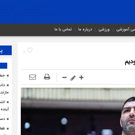
می آموزشی
ورزشی
درباره ما
تماس با ما
پر
11
دیم
خطر
دان
مازندر
انت
آینده 
دست