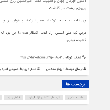
آکگول قهرمان جهان و المپیک گفت: امیرحسین زارع کشتی 
پیروزی پشت سر گذاشت.
وی ادامه داد: حریف ترک او بسیار قدرتمند و عنوان دار بود 
مربی تیم ملی کشتی آزاد گفت: انتظار همه ما این بود که ب
کشیده بودیم.
لینک کوتاه :
https://khateshomal.ir/?p=16803
ارسال توسط :
بهناز مقدس
منبع : روابط عمومی اداره 
برچسب ها
اباذر اسلامی
تیم ملی کشتی آزاد ایران
کشتی آزاد