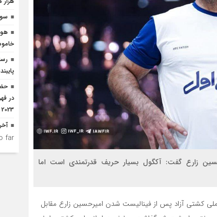
هزار ه
سوگ
هوش
خاموش
رسان
پایبند
2023
آخر
 far.
سین زارع گفت: آکگول بسیار حریف قدرتمندی است اما
ملی کشتی آزاد پس از فینالیست شدن امیرحسین زارع مقابل