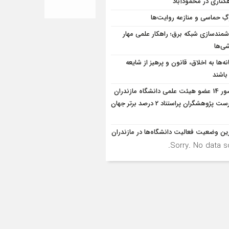
کتاری در محمودآباد
ِ حماسی و منازعه روایت‌ها
مندسازی شبکه برق؛ راهکار علمی مهار
ی‌ها
ه‌ها به اخلاق، قانون و پرهیز از شایعه
 باشند
حضور 14 عضو هیئت علمی دانشگاه مازندران
در فهرست پژوهشگران پراستناد 2 درصد برتر جهان
ین وضعیت فعالیت دانشگاه‌ها در مازندران
Sorry. No data so