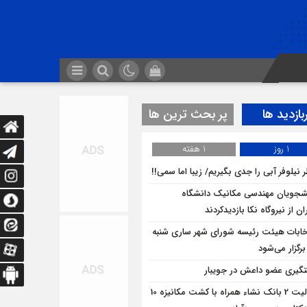
بازدید ها
پر بحث ترین ها
1 روز
1 هفته
 نیلوفر آبی را جدی بگیریم/ زیبا اما سمی!!
شجویان مهندسی مکانیک دانشگاه
ان از نيروگاه نکا بازديدكردند
خابات هیئت رئیسه شورای شهر ساری شنبه
برگزار می‌شود
گیری عضو داعش در جویبار
فعالیت 2 بانک نشاء همراه با کشت مکانیزه 10