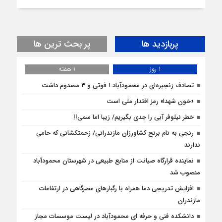
پربازدید ها
پر بحث ترین ها
1 روز
1 هفته
تصادف زنجیره‌ای در محمودآباد ۱ فوتی و ۳ مصدوم داشت
«خون شهدا» رمز اقتدار ملی است
خطر نیلوفر آبی را جدی بگیریم/ زیبا اما سمی!!
رنجی به نام برنج کشاورزان مازندرانی/ زحمتکشانی که حامی
ندارند
نماینده قرارگاه صیانت از منابع طبیعی در شهرستان محمودآباد
منصوب شد
افزایش تدریجی دما همراه با رگبارهای عصرگاهی در ارتفاعات
مازندران
دانشکده فنی و حرفه ای محمودآباد در لیست موسسات مجاز