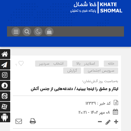
خانه
اسلایدر بالا
انتخاب سردبیر
9
سرویس اجتماعی
گزارش
به‌مناسبت روز آتش‌نشان؛
ایثار و عشق را اینجا ببینید/ دغدغه‌هایی از جنس آتش
کد خبر : 12339
08 مهر 1402 - 20:21