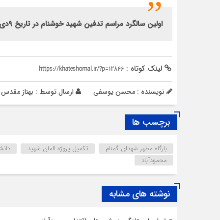
اولین سالگرد مراسم تدفین شهید خوشنام در تاریخ ۹دی درسال ورزشی حاج قاسم سلیمانی برگزار می‌شود.
لینک کوتاه :
https://khateshomal.ir/?p=12846
نویسنده : محسن یوسفی
ارسال توسط :
بهناز مقدس
برچسب ها
بارگاه مطهر شهدای گمنام
تکمیل پروژه المان شهید
دانش
محمودآباد
نوشته های مشابه