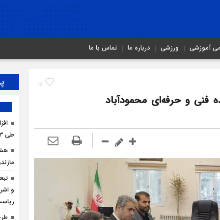
می آموزشی
ورزشی
درباره ما
تماس با ما
پر
16
 فنی و حرفه‌ای محمودآباد
افز
طی ۳ ماه امسال
هشد
مازندر
تبع
و اشرا
ریاس
طرح