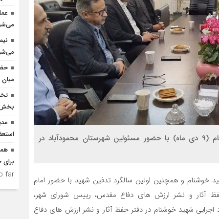
عمل
می‌شو
نیم
می‌شو
حضو
میان د
بخش ک
مدی
استعف
جلسه تکمیل پروژه المان و سالگرد تدفین شهید خوشنام (9 دی ماه) با حضور مسئولین شهرستان محمودآباد در
همه
برای ح
 far.
ید خوشنام و همچنین اولین سالگرد تدفین شهید با حضور امام
 حفظ آثار و نشر ارزش های دفاع مقدس، رییس شورای شهر،
اجرایی شهید خوشنام در دفتر حفظ آثار و نشر ارزش های دفاع