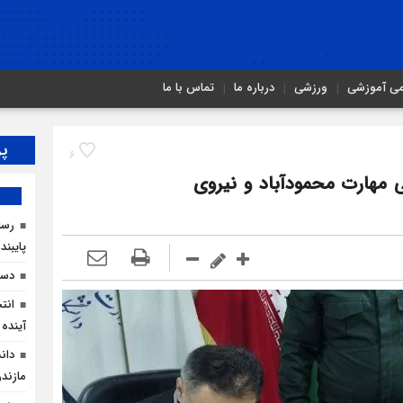
می آموزشی
ورزشی
درباره ما
تماس با ما
پر
6
ی مهارت محمودآباد و نیروی
رسان
پایبند
دست
انت
آینده 
دان
مازندر