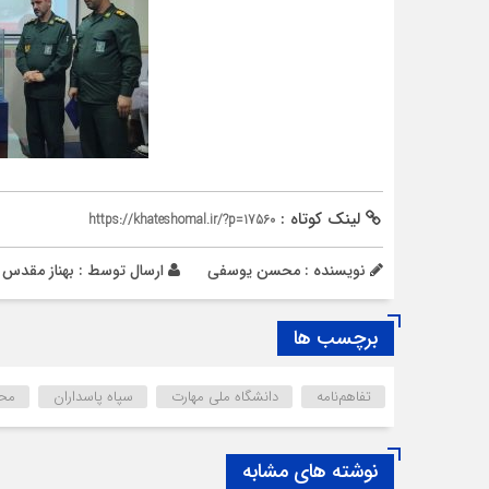
لینک کوتاه :
https://khateshomal.ir/?p=17560
نویسنده : محسن یوسفی
ارسال توسط :
بهناز مقدس
برچسب ها
تفاهم‌نامه
دانشگاه ملی مهارت
سپاه پاسداران
محم
نوشته های مشابه