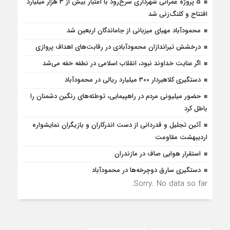
5 پروژه‌ عمرانی شهرداری سرخ‌رود با اعتبار بیش از 3 هزار میلیارد
افتتاح و کلنگ‌زنی شد
محمودآباد مهیای میزبانی از جاماندگان اربعین شد
درخشش تیراندازان محمودآبادی در رقابت‌های اهداف پروازی
اگر عنایت خداوند نبود، انقلاب اسلامی در نطفه خفه می‌شد
دستگیری کلاهبردار 300 میلیارد ریالی در محمودآباد
حضور میلیونی مردم در راهپیمایی، توطئه‌های رنگین دشمنان را
باطل کرد
آئین تجلیل و قدردانی از دست اندرکاران و بازیگران نمایشواره
اردیبهشت مقاومت
استقرار هوایی صاف در مازندران
دستگيری سارق دوچرخه‌ها در محمودآباد
Sorry. No data so far.