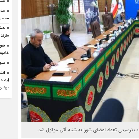
مسیر
مدی
محمودآ
هشد
مازندر
هوش
خاموش
سوم
انت
آینده 
 far.
ب نرسیدن تعداد اعضای شورا به شنبه آتی موکول شد.