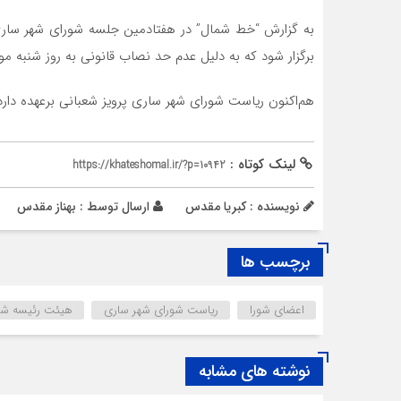
به گزارش “خط شمال” در هفتادمین جلسه شورای شهر سار
برگزار شود که به دلیل عدم حد نصاب قانونی به روز شنبه مورخه ۱۴ مرداد موکو
هم‌اکنون ریاست شورای شهر ساری پرویز شعبانی برعهده دارد
لینک کوتاه :
https://khateshomal.ir/?p=10942
نویسنده : کبریا مقدس
ارسال توسط :
بهناز مقدس
برچسب ها
اعضای شورا
ریاست شورای شهر ساری
هیئت رئیسه شو
نوشته های مشابه