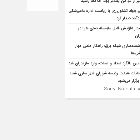
 از قدِ من بلندتر بود، اما دلم رسید
ر جهاد کشاورزری با ریاست اداره دامپزشکی
باد دیدار کرد
ار افزایش قابل ملاحظه دمای هوا در
ان
مندسازی شبکه برق؛ راهکار علمی مهار
ی‌ها
ین بالگرد امداد و نجات، وارد مازندران شد
خابات هیئت رئیسه شورای شهر ساری شنبه
برگزار می‌شود
Sorry. No data so