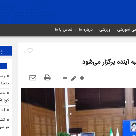
می آموزشی
ورزشی
درباره ما
تماس با ما
پر
5
آینده برگزار می‌شود
رسان
پایبند
حما
کودتاگ
آغا
در سو