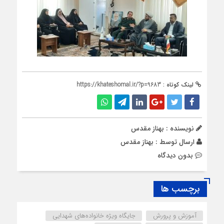
لینک کوتاه :
https://khateshomal.ir/?p=9683
نویسنده : بهناز مقدس
ارسال توسط :
بهناز مقدس
بدون دیدگاه
برچسب ها
آموزش و پرورش
جایگاه ویژه خانواده‌های شهدایی