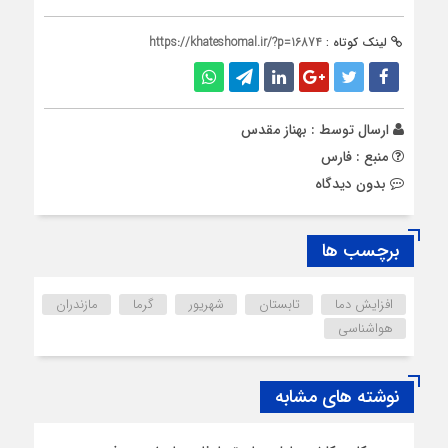
لینک کوتاه :
https://khateshomal.ir/?p=16874
ارسال توسط :
بهناز مقدس
منبع : فارس
بدون دیدگاه
برچسب ها
افزایش دما
تابستان
شهریور
گرما
مازندران
هواشناسی
نوشته های مشابه