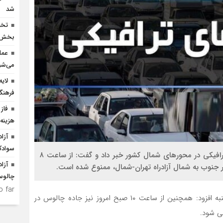
شد
بخش ک
عمل
می‌شو
لای
فرهنگ
فاز 
هزینه ۲۵۰ میلیارد ریالی احداث
سوادک
جانشین پلیس راه راهور فراجا از اعمال محدودیت‌های ترافیکی در محورهای شمال کشور خبر داد و گفت: از ساعت ۸
چالو
 far.
به گزارش خط شمال ؛ سرهنگ سیاوش محبی روز پنج شنبه افزود: همچنین از ساعت ۱۰ صبح امروز نیز جاده چالوس در
ی شود.