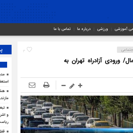
می آموزشی
ورزشی
درباره ما
تماس با ما
پر
تماعی
3
/ ورودی آزادراه تهران به
مدی
استعف
هشد
مازندر
تبع
و اشرا
ریاس