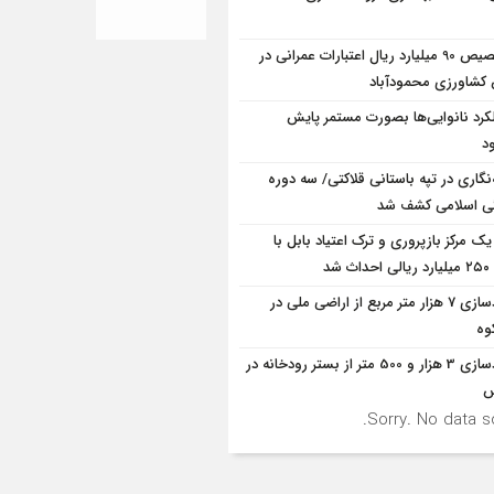
تخصیص 90 میلیارد ریال اعتبارات عمرانی در
شاورزی محمودآباد
کرد نانوایی‌ها بصورت مستمر پایش
د
ه‌نگاری در تپه باستانی قلاکتی/ سه دوره
ی اسلامی کشف شد
یک مرکز بازپروری و ترک اعتیاد بابل با
 شد
آزادسازی 7 هزار متر مربع از اراضی ملی در
وه
آزادسازی 3 هزار و 500 متر از بستر رودخانه در
س
Sorry. No data so