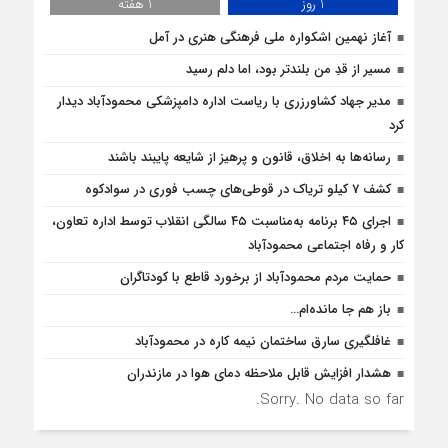
1 روز
1 هفته
آغاز نهمین اشکواره ملی فرهنگی هنری در آمل
مسیر از قدِ من بلندتر بود، اما دلم رسید
مدیر جهاد کشاورزری با ریاست اداره دامپزشکی محمودآباد دیدار
کرد
رسانه‌ها به اخلاق، قانون و پرهیز از شایعه پایبند باشند
کشف 7 کیلو تریاک در قوطی‌‌های چسب فوری در سوادکوه
اجرای ۴۵ برنامه به‌مناسبت ۴۵ سالگی انقلاب توسط اداره تعاون،
کار و رفاه اجتماعی محمودآباد
حمایت مردم محمودآباد از برخورد قاطع با کودتاگران
باز هم جا مانده‌ام…
غافلگيري سارق ساختمان نيمه کاره در محمودآباد
هشدار افزایش قابل ملاحظه دمای هوا در مازندران
Sorry. No data so far.