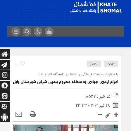
خانه
اخبار
10
با حمایت معاونت فرهنگی و اجتماعی دانشگاه انجام شد:
اعزام اردوی جهادی به منطقه محروم بندپی شرقی شهرستان بابل
کد خبر : 10537
28 تیر 1402 - 23:33