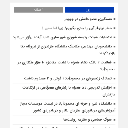
1 روز
1 هفته
دستگیری عضو داعش در جویبار
خطر نیلوفر آبی را جدی بگیریم/ زیبا اما سمی!!
انتخابات هیئت رئیسه شورای شهر ساری شنبه آینده برگزار می‌شود
دانشجویان مهندسی مکانیک دانشگاه مازندران از نيروگاه نکا
بازديدكردند
فعالیت 2 بانک نشاء همراه با کشت مکانیزه 10 هزار هکتاری در
محمودآباد
تصادف زنجیره‌ای در محمودآباد ۱ فوتی و ۳ مصدوم داشت
افزایش تدریجی دما همراه با رگبارهای عصرگاهی در ارتفاعات
مازندران
دانشکده فنی و حرفه ای محمودآباد در لیست موسسات مجاز
آموزش‌های دریانوردی سازمان بنادر و دریانوردی کشور
سوگِ حماسی و منازعه روایت‌ها