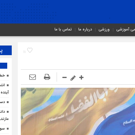
می آموزشی
ورزشی
درباره ما
تماس با ما
پر
11
خطر
انت
آینده 
دست
دان
مازندر
سوگ