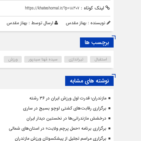
لینک کوتاه :
https://khateshomal.ir/?p=18307
نویسنده : بهناز مقدس
ارسال توسط :
بهناز مقدس
برچسب ها
استقبال
تیراندازی
سیده مُهنا سیدپور
ورزش
نوشته های مشابه
مازندران؛ قدرت اول ورزش ایران در ۳۶ رشته
برگزاری رقابت‌های کشتی لوچو بسیج در ساری
درخشش مازندرانی‌ها در نخستین دیدار ایران
برگزاری برنامه «حمل پرچم ولایت» در استان‌های شمالی
برگزاری مراسم تجلیل از پیشکسوتان ورزش مازندران