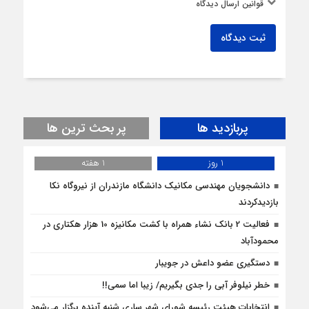
قوانین ارسال دیدگاه
ثبت دیدگاه
پربازدید ها
پر بحث ترین ها
1 روز
1 هفته
دانشجویان مهندسی مکانیک دانشگاه مازندران از نيروگاه نکا
بازديدكردند
فعالیت 2 بانک نشاء همراه با کشت مکانیزه 10 هزار هکتاری در
محمودآباد
دستگیری عضو داعش در جویبار
خطر نیلوفر آبی را جدی بگیریم/ زیبا اما سمی!!
انتخابات هیئت رئیسه شورای شهر ساری شنبه آینده برگزار می‌شود