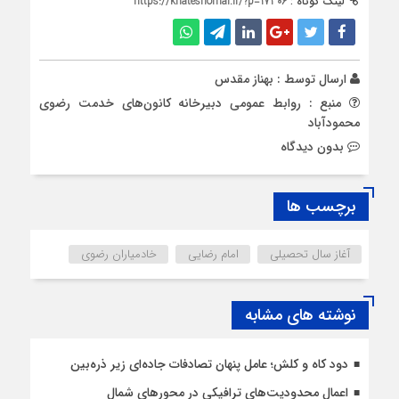
لینک کوتاه :
https://khateshomal.ir/?p=17306
ارسال توسط :
بهناز مقدس
منبع : روابط عمومی دبیرخانه کانون‌های خدمت رضوی
محمودآباد
بدون دیدگاه
برچسب ها
آغاز سال تحصیلی
امام رضایی
خادمیاران رضوی
نوشته های مشابه
دود کاه و کلش؛ عامل پنهان تصادفات جاده‌ای زیر ذره‌بین
اعمال محدودیت‌‌های ترافیکی در محورهای شمال