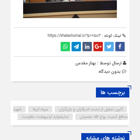
لینک کوتاه :
https://khateshomal.ir/?p=9583
ارسال توسط :
بهناز مقدس
بدون دیدگاه
برچسب ها
آئین تجلیل از دست اندرکاران و بازیگران
سپاه کربلا
شهید
مدافع امنیت روح الله عجمیان
نمایشواره اردیبهشت مقاومت
نوشته های مشابه